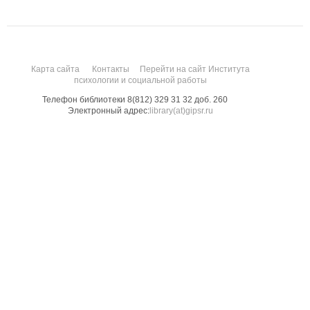
Карта сайта
Контакты
Перейти на сайт Института
психологии и социальной работы
Телефон библиотеки 8(812) 329 31 32 доб. 260
Электронный адрес:
library(at)gipsr.ru
Санкт-Петербургский государственный институт психологии и социальной
работы. Все права защищены.