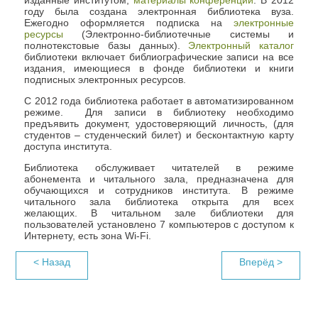
изданные институтом,
материалы конференций
. В 2012
году была создана электронная библиотека вуза.
Ежегодно оформляется подписка на
электронные
ресурсы
(Электронно-библиотечные системы и
полнотекстовые базы данных).
Электронный каталог
библиотеки включает библиографические записи на все
издания, имеющиеся в фонде библиотеки и книги
подписных электронных ресурсов.
С 2012 года библиотека работает в автоматизированном
режиме. Для записи в библиотеку необходимо
предъявить документ, удостоверяющий личность, (для
студентов – студенческий билет) и бесконтактную карту
доступа института.
Библиотека обслуживает читателей в режиме
абонемента и читального зала, предназначена для
обучающихся и сотрудников института. В режиме
читального зала библиотека открыта для всех
желающих. В читальном зале библиотеки для
пользователей установлено 7 компьютеров с доступом к
Интернету, есть зона Wi-Fi.
< Назад
Вперёд >