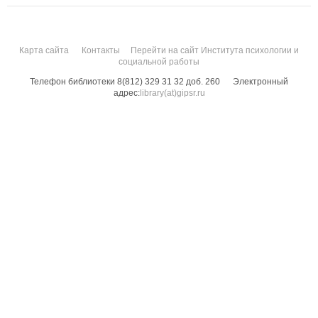
Карта сайта
Контакты
Перейти на сайт Института психологии и
социальной работы
Телефон библиотеки 8(812) 329 31 32 доб. 260
Электронный
адрес:
library(at)gipsr.ru
Санкт-Петербургский государственный институт психологии и социальной
работы. Все права защищены.