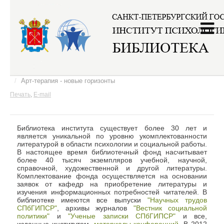
Главная
/
Информация о библиотеке
/
Статичные материалы
/
Арт-терапия - новые горизонты
Печать
,
E-mail
Библиотека института существует более 30 лет и
является уникальной по уровню укомплектованности
литературой в области психологии и социальной работы.
В настоящее время библиотечный фонд насчитывает
более 40 тысяч экземпляров учебной, научной,
справочной, художественной и другой литературы.
Комплектование фонда осуществляется на основании
заявок от кафедр на приобретение литературы и
изучения информационных потребностей читателей. В
библиотеке имеются все выпуски
"Научных трудов
СПбГИПСР"
, архивы журналов
"Вестник социальной
политики"
и
"Ученые записки СПбГИПСР"
и все,