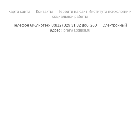
Карта сайта
Контакты
Перейти на сайт Института психологии и
социальной работы
Телефон библиотеки 8(812) 329 31 32 доб. 260
Электронный
адрес:
library(at)gipsr.ru
Санкт-Петербургский государственный институт психологии и социальной
работы. Все права защищены.