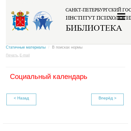
Главная
/
Календари
/
Социальный календарь
/
Статичные материалы
/
В поисках нормы
Печать
,
E-mail
Социальный календарь
< Назад
Вперёд >