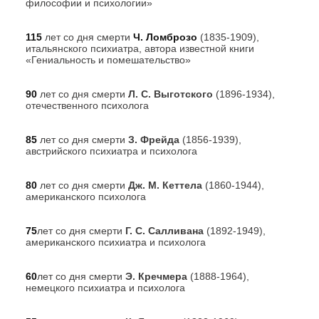
философии и психологии»
115
лет со дня смерти
Ч. Ломброзо
(1835-1909),
итальянского психиатра, автора известной книги
«Гениальность и помешательство»
90
лет со дня смерти
Л. С. Выготского
(1896-1934),
отечественного психолога
85
лет со дня смерти
З. Фрейда
(1856-1939),
австрийского психиатра и психолога
80
лет со дня смерти
Дж. М. Кеттела
(1860-1944),
американского психолога
75
лет со дня смерти
Г. С. Салливана
(1892-1949),
американского психиатра и психолога
60
лет со дня смерти
Э. Кречмера
(1888-1964),
немецкого психиатра и психолога