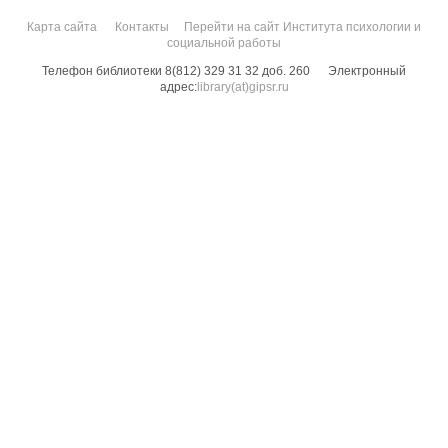
Карта сайта
Контакты
Перейти на сайт Института психологии и
социальной работы
Телефон библиотеки 8(812) 329 31 32 доб. 260
Электронный
адрес:
library(at)gipsr.ru
Санкт-Петербургский государственный институт психологии и социальной
работы. Все права защищены.