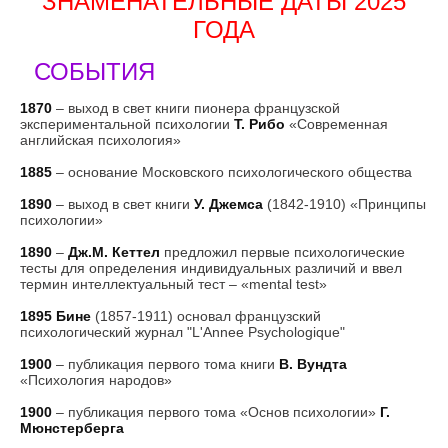
ЗНАМЕНАТЕЛЬНЫЕ ДАТЫ 2025
ГОДА
СОБЫТИЯ
1870
– выход в свет книги пионера французской
экспериментальной психологии
Т. Рибо
«Современная
английская психология»
1885
– основание Московского психологического общества
1890
– выход в свет книги
У. Джемса
(1842-1910) «Принципы
психологии»
1890
–
Дж.М. Кеттел
предложил первые психологические
тесты для определения индивидуальных различий и ввел
термин интеллектуальный тест – «mental test»
1895
Бине
(1857-1911) основал французский
психологический журнал "L'Annee Psychologique"
1900
– публикация первого тома книги
В. Вундта
«Психология народов»
1900
– публикация первого тома «Основ психологии»
Г.
Мюнстерберга