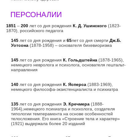
ПЕРСОНАЛИИ
1851
–
200
лет со дня рождения
К. Д. Ушинского
(1823-
1870), российского педагога
145
лет со дня рождения и
65
лет со дня смерти
Дж.Б.
Уотсона
(1878-1958) – основателя бихевиоризма
145
лет со дня рождения
К. Гольдштейна
(1878-1965),
немецкого невролога и психолога, основателя гештальт-
направления
140
лет со дня рождения
К. Ясперса
(1883-1969),
немецкого философа-экзистенциалиста и психиатра
135
лет со дня рождения
Э. Кречмера
(1888-
1964),немецкого психиатра и психолога, создателя
типологии темперамента на основе особенностей
телосложения. Его книга «Строение тела и характер»
(1921) выдержала более 20 изданий