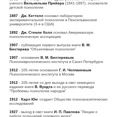
ученого
Вильнельма Прейера
(1841-1897), основателя
детской психологии
1887
-
Дж. Кеттелл
основал лабораторию
экспериментальной психологии в Пенсильванском
университете (3-я в США)
1892
-
Дж. Стенли Холл
основал Американскую
психологическую ассоциацию
1907
- публикация первого выпуска книги
В. М.
Бехтерева
"Объективная психология"
1907
- основание
В. М. Бехтеревым
Психоневрологического института в Санкт-Петербурге
1912
- 105-летие основания
Г. И. Челпановым
Психологического института в Москве
1912
- 105-летие со дня выхода в свет немецкого
издания книги
В. Вундта
и ее русского перевода
"Проблемы психологии народов"
1912
-
Карл Юн
г создает Общество психоаналитических
исследований
1927
- выход в свет книги
И. П. Павлова
"Лекции о
работе полушарий головного мозга"