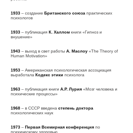
1933
– создание
Британского союза
практических
психологов
1933
– публикация
К. Халлом
книги «Гипноз и
внушение»
1943
– выход в свет работы
А. Маслоу
«The Theory of
Human Motivation»
1953
– Американская психологическая ассоциация
выработала
Кодекс этики
психолога
1963
– публикация книги
А.Р. Лурия
«Мозг человека и
психические процессы»
1968
– в СССР введена
степень доктора
психологических наук
1973
–
Первая Всемирная конференция
по
психическому здоровью