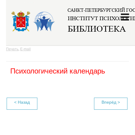
Главная
/
Календари
Печать
,
E-mail
Психологический к
алендарь
< Назад
Вперёд >