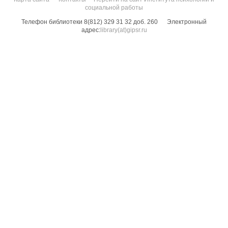
социальной работы
Телефон библиотеки 8(812) 329 31 32 доб. 260
Электронный
адрес:
library(at)gipsr.ru
Санкт-Петербургский государственный институт психологии и социальной
работы. Все права защищены.