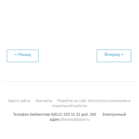
< Назад
Вперёд >
Карта сайта
Контакты
Перейти на сайт Института психологии и
социальной работы
Телефон библиотеки 8(812) 329 31 32 доб. 260
Электронный
адрес:
library(at)gipsr.ru
Санкт-Петербургский государственный институт психологии и социальной
работы. Все права защищены.