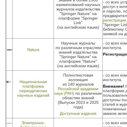
знаний и более 2900
- со всех ус
наименований научных
доступ к инт
журналов издательства
и паролю, п
"Springer Nature" на
предварите
платформе "Springer
регистрации
Link"
"Springer Li
(на английском языке)
библиотеку
заявкой на д
Научные журналы
- со всех ко
по различным отраслям
института.
Nature
знаний издательства
Регистраци
"Springer Nature" на
платформе "Nature"
(на английском языке)
Полнотекстовая
- со всех ко
коллекция
института.
Национальная
из 140 журналов
платформа
Внимание!
Н
Российской академии
периодических
платформе 
наук (РАН)
по различным
научных изданий
пользовате
областям знаний
доступны по
(Выпуски 2023 и 2025
статей в жур
года)
помеченных
Доступные издания
замком зеле
Электронно-
- со всех ко