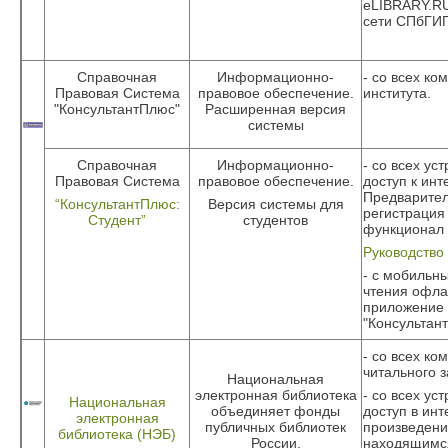
eLIBRARY.RU
сети СПбГИ
Справочная
Информационно-
- со всех ко
Правовая Система
правовое обеспечение.
института.
"КонсультантПлюс"
Расширенная версия
системы
Справочная
Информационно-
- со всех ус
Правовая Система
правовое обеспечение.
доступ к инт
Предварите
“КонсультантПлюс:
Версия системы для
регистрация
Студент”
студентов
функционал 
Руководство
- с мобильны
чтения офла
приложение
"Консультант
- со всех ко
читального з
Национальная
электронная библиотека
- со всех ус
Национальная
объединяет фонды
доступ в инт
электронная
публичных библиотек
произведени
библиотека (НЭБ)
России,
находящимс