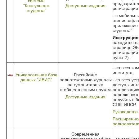
система
предварите
"Консультант
Доступные издания
регистрации
студента"
- с мобильны
чтения офла
приложение 
студента".
Инструкция
находится н
странице ЭБ
регистрации
пункт 2).
- со всех ко
института;
Универсальная база
Российские
данных "ИВИС"
полнотекстовые журналы
- со всех ус
по гуманитарным
доступ к инт
и общественным наукам
авторизацию
паролю, кот
Доступные издания
получить в 
СПбГИПСР.
Руководство
Расширенное
пользовател
Современная