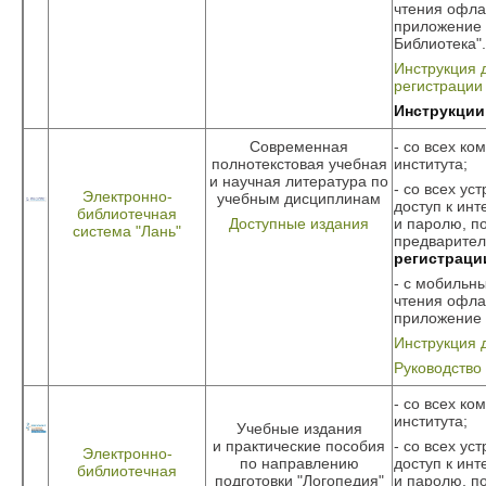
чтения офла
приложение 
Библиотека".
Инструкция 
регистрации
Инструкции
Современная
- со всех ко
полнотекстовая учебная
института;
и научная литература по
- со всех ус
Электронно-
учебным дисциплинам
доступ к инт
библиотечная
Доступные издания
и паролю, п
система "Лань"
предварите
регистраци
- с мобильны
чтения офла
приложение 
Инструкция 
Руководство
- со всех ко
института;
Учебные издания
и практические пособия
- со всех ус
Электронно-
по направлению
доступ к инт
библиотечная
подготовки "Логопедия"
и паролю, п