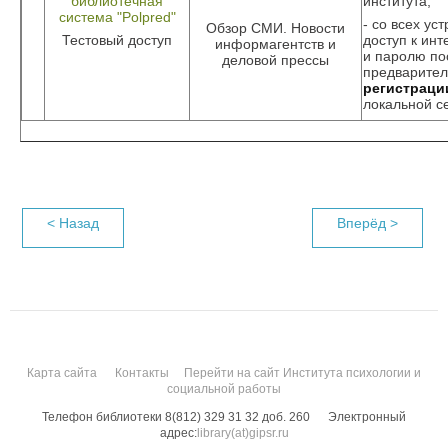
библиотечная
института;
система "Polpred"
- со всех ус
Обзор СМИ. Новости
Тестовый доступ
доступ к инт
информагентств и
и паролю по
деловой прессы
предварите
регистраци
локальной с
< Назад
Вперёд >
Карта сайта
Контакты
Перейти на сайт Института психологии и
социальной работы
Телефон библиотеки 8(812) 329 31 32 доб. 260
Электронный
адрес:
library(at)gipsr.ru