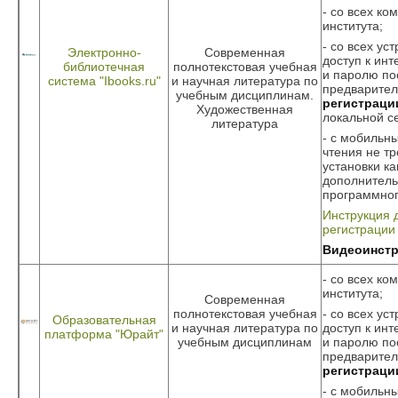
- со всех ко
института;
- со всех ус
Электронно-
Современная
доступ к инт
библиотечная
полнотекстовая учебная
и паролю по
система "Ibooks.ru"
и научная литература по
предварите
учебным дисциплинам.
регистраци
Художественная
локальной с
литература
- с мобильны
чтения не т
установки ка
дополнитель
программног
Инструкция 
регистрации
Видеоинстр
- со всех ко
института;
Современная
полнотекстовая учебная
- со всех ус
Образовательная
и научная литература по
доступ к инт
платформа "Юрайт"
учебным дисциплинам
и паролю по
предварите
регистраци
- с мобильны