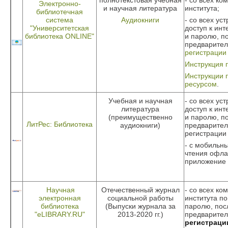
полнотекстовая учебная
- со всех ко
Электронно-
и научная литература
института;
библиотечная
система
Аудиокниги
- со всех ус
"Университетская
доступ к инт
библиотека ONLINE"
и паролю, п
предварите
регистрации
Инструкция 
Инструкции 
ресурсом
.
Учебная и научная
- со всех ус
литература
доступ к инт
(преимущественно
и паролю, п
ЛитРес: Библиотека
аудиокниги)
предварите
регистрации 
- с мобильны
чтения офла
приложение 
Научная
Отечественный журнал
- со всех ко
электронная
социальной работы
института по
библиотека
(Выпуски журнала за
паролю, пос
"eLIBRARY.RU"
2013-2020 гг.)
предварите
регистраци