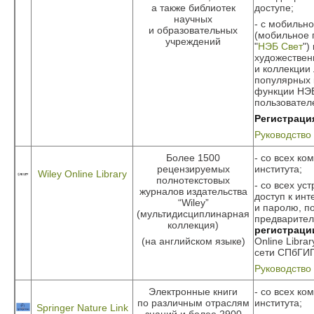
а также библиотек
доступе;
научных
- с мобильно
и образовательных
(мобильное
учреждений
"
НЭБ Свет
") 
художествен
и коллекции
популярных к
функции НЭ
пользовател
Регистраци
Руководство
Более 1500
- со всех ко
рецензируемых
института;
Wiley Online Library
полнотекстовых
- со всех ус
журналов издательства
доступ к инт
“Wiley”
и паролю, п
(мультидисциплинарная
предварите
коллекция)
регистраци
(на английском языке)
Online Libra
сети СПбГИ
Руководство
Электронные книги
- со всех ко
по различным отраслям
института;
Springer Nature Link